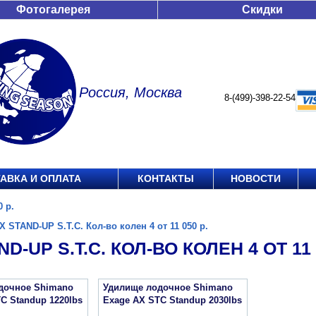
Фотогалерея
Скидки
Россия, Москва
8-(499)-398-22-54
АВКА И ОПЛАТА
КОНТАКТЫ
НОВОСТИ
0 р.
X STAND-UP S.T.C. Кол-во колен 4 от 11 050 р.
D-UP S.T.C. КОЛ-ВО КОЛЕН 4 ОТ 11 
дочное Shimano
Удилище лодочное Shimano
C Standup 1220lbs
Exage AX STC Standup 2030lbs