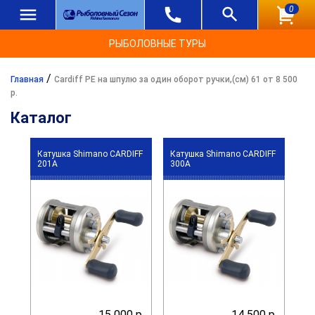
0
РЫБОЛОВНЫЕ ТУРЫ
/
Главная
Cardiff PE на шпулю за один оборот ручки,(см) 61 от 8 500
р.
Каталог
Катушка Shimano CARDIFF
Катушка Shimano CARDIFF
201A
300A
15 000 р.
14 500 р.