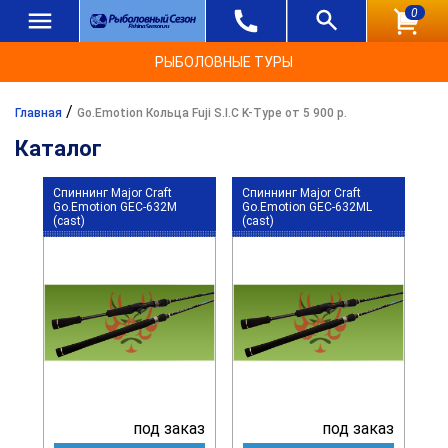
0
РЫБОЛОВНЫЕ ТУРЫ
/
Главная
Go.Emotion Кольца Fuji S.I.C K-Type от 5 900 р.
Каталог
Спиннинг Major Craft
Спиннинг Major Craft
Go.Emotion GEC-632M
Go.Emotion GEC-632ML
(cast)
(cast)
под заказ
под заказ