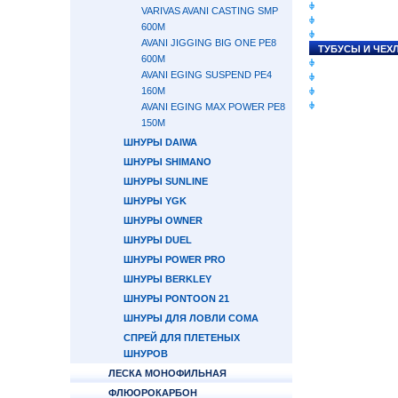
СНАСТИ НА ЛО
VARIVAS AVANI CASTING SMP
КАТУШКИ
600М
УДИЛИЩА
AVANI JIGGING BIG ONE PE8
ТУБУСЫ И ЧЕХ
600M
ЛЕСКИ И ШНУР
AVANI EGING SUSPEND PE4
ПРИМАНКИ
160M
ГРУЗА/ДЖИГ-Г
ФУРНИТУРА
AVANI EGING MAX POWER PE8
150M
ШНУРЫ DAIWA
ШНУРЫ SHIMANO
ШНУРЫ SUNLINE
ШНУРЫ YGK
ШНУРЫ OWNER
ШНУРЫ DUEL
ШНУРЫ POWER PRO
ШНУРЫ BERKLEY
ШНУРЫ PONTOON 21
ШНУРЫ ДЛЯ ЛОВЛИ СОМА
СПРЕЙ ДЛЯ ПЛЕТЕНЫХ
ШНУРОВ
ЛЕСКА МОНОФИЛЬНАЯ
ФЛЮОРОКАРБОН