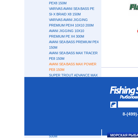
PEX8 150M
VARIVAS AVANI SEA BASS PE
SI-X BRAID X8 150M
VARIVAS AVANI JIGGING
PREMIUM PEX4 10X10 200M
AVANI JIGGING 10X10
PREMIUM PE X4 300M
AVANI SEA BASS PREMIUM PE4
150M
AVANI SEA BASS MAX TRACER
PE8 150M
AVANI SEA BASS MAX POWER
PE8 150M
SUPER TROUT ADVANCE MAX
POWER PE8 150M
AVANI GT SMP SUPER MAX
POWER 600M
VARIVAS AVANI CASTING SMP
200М
VARIVAS AVANI CASTING SMP
8-(499)
300М
VARIVAS AVANI CASTING SMP
400М
VARIVAS AVANI CASTING SMP
МОРСКАЯ РЫБ
500М