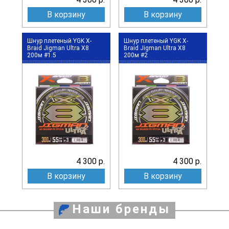
В корзину
В корзину
Шнур плетеный YGK X-
Шнур плетеный YGK X-
Braid Jigman Ultra X8
Braid Jigman Ultra X8
200м #1.5
200м #2
4 300 р.
4 300 р.
В корзину
В корзину
Наши бренды