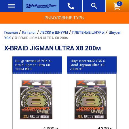
0
РЫБОЛОВНЫЕ ТУРЫ
/
/
/
/
Главная
Каталог
ЛЕСКИ и ШНУРЫ
ПЛЕТЕНЫЕ ШНУРЫ
Шнуры
/
YGK
X-BRAID JIGMAN ULTRA X8 200м
X-BRAID JIGMAN ULTRA X8 200м
Шнур плетеный YGK X-
Шнур плетеный YGK X-
Braid Jigman Ultra X8
Braid Jigman Ultra X8
200м #0.8
200м #1
4 300 р.
4 300 р.