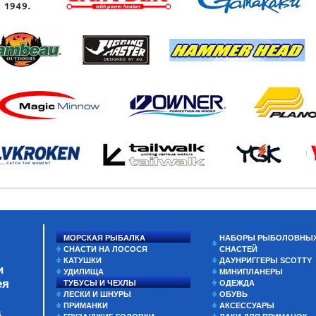
МОРСКАЯ РЫБАЛКА
НАБОРЫ РЫБОЛОВНЫ
СНАСТИ НА ЛОСОСЯ
СНАСТЕЙ
КАТУШКИ
ДАУНРИГГЕРЫ SCOTTY
и
УДИЛИЩА
МИНИПЛАНЕРЫ
ея
ТУБУСЫ И ЧЕХЛЫ
ОДЕЖДА
ЛЕСКИ И ШНУРЫ
ОБУВЬ
ПРИМАНКИ
АКСЕССУАРЫ
а