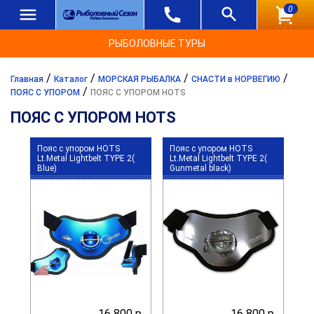
0
РЫБОЛОВНЫЕ ТУРЫ
/
/
/
/
Главная
Каталог
МОРСКАЯ РЫБАЛКА
СНАСТИ в НОРВЕГИЮ
/
ПОЯС С УПОРОМ
ПОЯС С УПОРОМ HOTS
ПОЯС С УПОРОМ HOTS
Пояс с упором HOTS
Пояс с упором HOTS
Lt.Metal Lightbelt TYPE 2(
Lt.Metal Lightbelt TYPE 2(
Blue)
Gunmetal black)
16 800 р.
16 800 р.