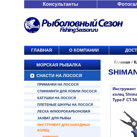
Консультанты
Фотога
ГЛАВНАЯ
О КОМПАНИИ
ДОСТ
Главная
/
К
МОРСКАЯ РЫБАЛКА
SHIMAN
СНАСТИ НА ЛОСОСЯ
ПРИМАНКИ НА ЛОСОСЯ
Инструмент
СПИННИНГИ ДЛЯ ЛОВЛИ ЛОСОСЯ
колец Shima
КАТУШКИ НА ЛОСОСЯ
Type-F CT-5
ПЛЕТЕНЫЕ ШНУРЫ НА ЛОСОСЯ
ЛЕСКА ФЛЮОРОКАРБОНОВАЯ
ЗАХВАТ ДЛЯ РЫБЫ
ИНСТРУМЕНТ ДЛЯ ЗАВОДНЫХ
КОЛЕЦ