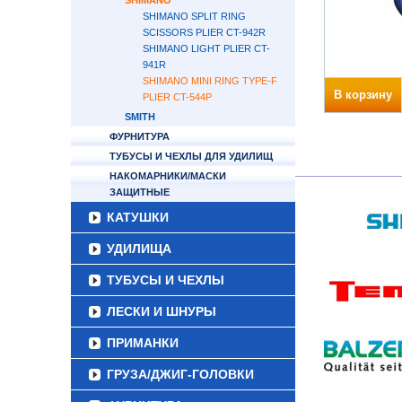
SHIMANO
SHIMANO SPLIT RING
SCISSORS PLIER CT-942R
SHIMANO LIGHT PLIER CT-
941R
SHIMANO MINI RING TYPE-F
В корзину
PLIER CT-544P
SMITH
ФУРНИТУРА
ТУБУСЫ И ЧЕХЛЫ ДЛЯ УДИЛИЩ
НАКОМАРНИКИ/МАСКИ
ЗАЩИТНЫЕ
КАТУШКИ
УДИЛИЩА
ТУБУСЫ И ЧЕХЛЫ
ЛЕСКИ И ШНУРЫ
ПРИМАНКИ
ГРУЗА/ДЖИГ-ГОЛОВКИ