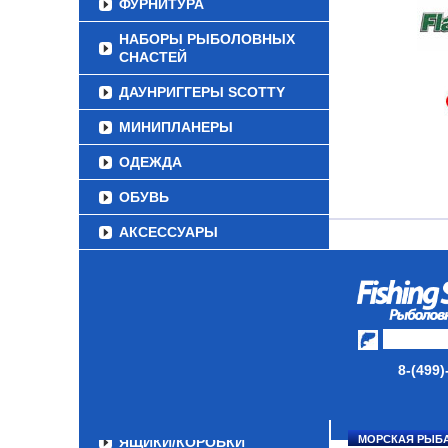
ФУРНИТУРА
НАБОРЫ РЫБОЛОВНЫХ
СНАСТЕЙ
ДАУНРИГГЕРЫ SCOTTY
МИНИПЛАНЕРЫ
ОДЕЖДА
ОБУВЬ
АКСЕССУАРЫ
ЛАКИ ДЛЯ ПРИМАНОК
ПОДВОДНЫЕ КАМЕРЫ
ЭХОЛОТЫ
8-(499)
ЗИМНЯЯ РЫБАЛКА
СУМКИ/РЮКЗАКИ
МОРСКАЯ РЫБ
ЯЩИКИ/КОРОБКИ