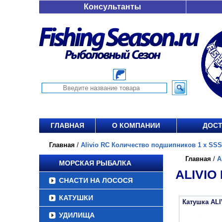
Консультанты
ГЛАВНАЯ
О КОМПАНИИ
ДОСТ
Главная
/
Alivio RC Количество подшипников 1 х SSS 
Главная
/
A
МОРСКАЯ РЫБАЛКА
ALIVIO
СНАСТИ НА ЛОСОСЯ
КАТУШКИ
Катушка ALI
УДИЛИЩА