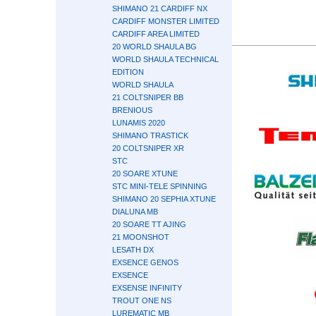
SHIMANO 21 CARDIFF NX
CARDIFF MONSTER LIMITED
CARDIFF AREA LIMITED
20 WORLD SHAULA BG
WORLD SHAULA TECHNICAL
EDITION
WORLD SHAULA
21 COLTSNIPER BB
BRENIOUS
LUNAMIS 2020
SHIMANO TRASTICK
20 COLTSNIPER XR
STC
20 SOARE XTUNE
STC MINI-TELE SPINNING
SHIMANO 20 SEPHIA XTUNE
DIALUNA MB
20 SOARE TT AJING
21 MOONSHOT
LESATH DX
EXSENCE GENOS
EXSENCE
EXSENSE INFINITY
TROUT ONE NS
LUREMATIC MB