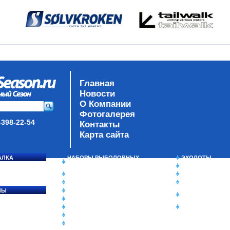
Главная
Новости
О Компании
Фотогалерея
-398-22-54
Контакты
Карта сайта
АЛКА
НАБОРЫ РЫБОЛОВНЫХ
ЭХОЛОТЫ
СОСЯ
СНАСТЕЙ
ЗИМНЯЯ РЫБАЛ
ДАУНРИГГЕРЫ SCOTTY
СУМКИ/РЮКЗАК
МИНИПЛАНЕРЫ
ЯЩИКИ/КОРОБК
ЛЫ
ОДЕЖДА
ИЗОТЕРМИЧЕСК
Ы
ОБУВЬ
КОНТЕЙНЕРЫ
АКСЕССУАРЫ
ОЧКИ
ОЛОВКИ
ЛАКИ ДЛЯ ПРИМАНОК
ПОДВОДНЫЕ КАМЕРЫ