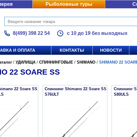
лерея
Рыболовные туры
С
8(499) 398 22 54
с 10 до 19 без выходных
АВКА И ОПЛАТА
КОНТАКТЫ
НОВОСТИ
аталог
/
УДИЛИЩА
/
СПИННИНГОВЫЕ
/
SHIMANO
/
SHIMANO 22 SOAR
O 22 SOARE SS
imano 22 Soare SS
Спиннинг Shimano 22 Soare SS
Спиннинг S
LS
S76ULT
S80ULS