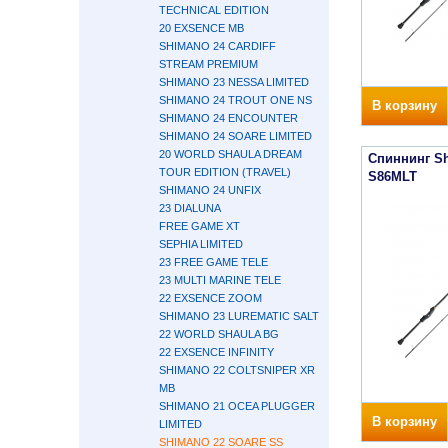
TECHNICAL EDITION
20 EXSENCE MB
SHIMANO 24 CARDIFF
STREAM PREMIUM
SHIMANO 23 NESSA LIMITED
SHIMANO 24 TROUT ONE NS
В корзину
SHIMANO 24 ENCOUNTER
SHIMANO 24 SOARE LIMITED
20 WORLD SHAULA DREAM
Спиннинг Sh
TOUR EDITION (TRAVEL)
S86MLT
SHIMANO 24 UNFIX
23 DIALUNA
FREE GAME XT
SEPHIA LIMITED
23 FREE GAME TELE
23 MULTI MARINE TELE
22 EXSENCE ZOOM
SHIMANO 23 LUREMATIC SALT
22 WORLD SHAULA BG
22 EXSENCE INFINITY
SHIMANO 22 COLTSNIPER XR
MB
SHIMANO 21 OCEA PLUGGER
В корзину
LIMITED
SHIMANO 22 SOARE SS