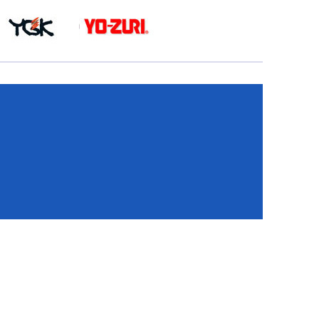
КА
И
И
ИЕ