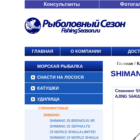
Консультанты
Фотога
ГЛАВНАЯ
О КОМПАНИИ
ДОСТ
Главная
/
К
МОРСКАЯ РЫБАЛКА
SHIMAN
СНАСТИ НА ЛОСОСЯ
КАТУШКИ
Спиннинг Sh
AJING S64U
УДИЛИЩА
СПИННИНГОВЫЕ
SHIMANO
SHIMANO 25 BRENIOUS XR
SHIMANO 25 SEPHIA LTD
23 WORLD SHAULA LIMITED
SHIMANO 24 WORLD SHAULA