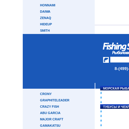
HONNAMI
DAIWA
ZENAQ
HIDEUP
SMITH
GARY LOOMIS
TENRYU
TRANSCENDENCE
SOULS
ZETRIX
8-(499)
TAILWALK
BREADEN
RAPALA
HEARTY RISE
МОРСКАЯ РЫБ
СНАСТИ НА ЛО
CRONY
КАТУШКИ
GRAPHITELEADER
УДИЛИЩА
CRAZY FISH
ТУБУСЫ И ЧЕХ
ЛЕСКИ И ШНУР
ABU GARCIA
ПРИМАНКИ
MAJOR CRAFT
ГРУЗА/ДЖИГ-Г
ФУРНИТУРА
GAMAKATSU