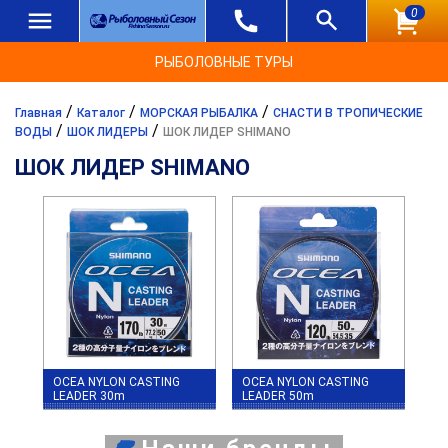
0
РЫБОЛОВНЫЕ ТУРЫ
/
/
/
Главная
Каталог
МОРСКАЯ РЫБАЛКА
СНАСТИ В ТРОПИЧЕСКИЕ
/
/
ВОДЫ
ШОК ЛИДЕРЫ
ШОК ЛИДЕР SHIMANO
ШОК ЛИДЕР SHIMANO
OCEA NYLON CASTING
OCEA NYLON CASTING
LEADER 30m
LEADER 50m