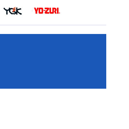
КА
И
И
ИЕ