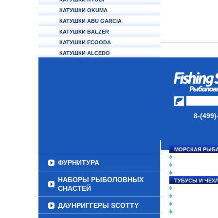
КАТУШКИ OKUMA
КАТУШКИ ABU GARCIA
КАТУШКИ BALZER
КАТУШКИ ECOODA
КАТУШКИ ALCEDO
АККУМУЛЯТОРЫ
УДИЛИЩА
ТУБУСЫ И ЧЕХЛЫ
ЛЕСКИ И ШНУРЫ
8-(499)
ПРИМАНКИ
ГРУЗА/ДЖИГ-ГОЛОВКИ
МОРСКАЯ РЫБ
СНАСТИ НА ЛО
ФУРНИТУРА
КАТУШКИ
УДИЛИЩА
НАБОРЫ РЫБОЛОВНЫХ
ТУБУСЫ И ЧЕХ
СНАСТЕЙ
ЛЕСКИ И ШНУР
ПРИМАНКИ
ГРУЗА/ДЖИГ-Г
ДАУНРИГГЕРЫ SCOTTY
ФУРНИТУРА