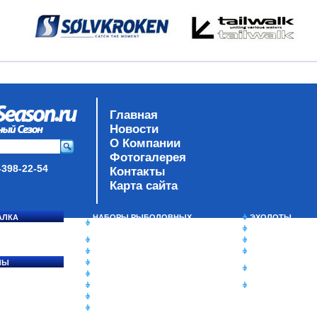
Главная
Новости
О Компании
Фотогалерея
-398-22-54
Контакты
Карта сайта
АЛКА
НАБОРЫ РЫБОЛОВНЫХ
ЭХОЛОТЫ
СОСЯ
СНАСТЕЙ
ЗИМНЯЯ РЫБАЛ
ДАУНРИГГЕРЫ SCOTTY
СУМКИ/РЮКЗАК
МИНИПЛАНЕРЫ
ЯЩИКИ/КОРОБК
ЛЫ
ОДЕЖДА
ИЗОТЕРМИЧЕСК
Ы
ОБУВЬ
КОНТЕЙНЕРЫ
АКСЕССУАРЫ
ОЧКИ
ОЛОВКИ
ЛАКИ ДЛЯ ПРИМАНОК
ПОДВОДНЫЕ КАМЕРЫ