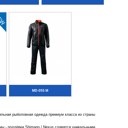
MD-055 M
тильная рыболовная одежда премиум класса из страны
ы - поддёвки Shimano / Nexus славятся уникальными