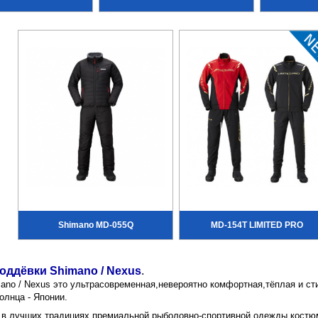
Shimano MD-055Q
MD-154T LIMITED PRO
ддёвки Shimano / Nexus
.
ano / Nexus это ультрасовременная,невероятно комфортная,тёплая и с
олнца - Японии.
 в лучших традициях премиальной рыболовно-спортивной одежды костюм