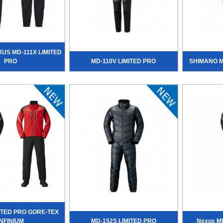
US MD-111X LIMITED
PRO
MD-110V LIMITED PRO
SHIMANO M
MITED PRO GORE-TEX
INFINIUM
MD-152S LIMITED PRO
Nexus MD