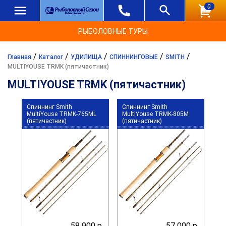
0
РЫБОЛОВНЫЕ ТУРЫ
/
/
/
/
/
Главная
Каталог
УДИЛИЩА
СПИННИНГОВЫЕ
SMITH
MULTIYOUSE TRMK (пятичастник)
MULTIYOUSE TRMK (пятичастник)
Спиннинг Smith
Спиннинг Smith
MultiYouse TRMK-765ML
MultiYouse TRMK-805M
(пятичастник)
(пятичастник)
58 900 р.
57 000 р.