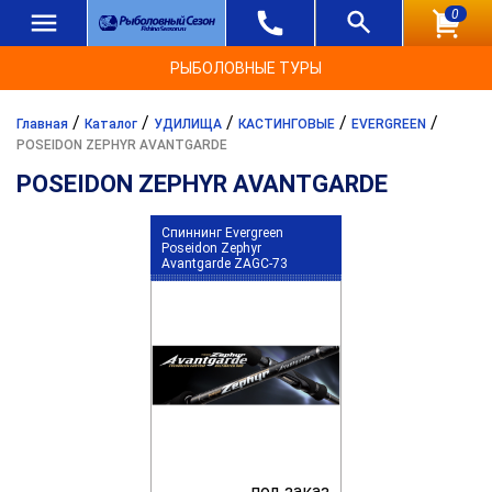
0
РЫБОЛОВНЫЕ ТУРЫ
/
/
/
/
/
Главная
Каталог
УДИЛИЩА
КАСТИНГОВЫЕ
EVERGREEN
POSEIDON ZEPHYR AVANTGARDE
POSEIDON ZEPHYR AVANTGARDE
Спиннинг Evergreen
Poseidon Zephyr
Avantgarde ZAGC-73
под заказ