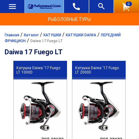
0
РЫБОЛОВНЫЕ ТУРЫ
/
/
/
/
Главная
Каталог
КАТУШКИ
КАТУШКИ DAIWA
ПЕРЕДНИЙ
/
ФРИКЦИОН
Daiwa 17 Fuego LT
Daiwa 17 Fuego LT
Катушка Daiwa '17 Fuego
Катушка Daiwa '17 Fuego
LT 1000D
LT 2000D
под заказ
под заказ