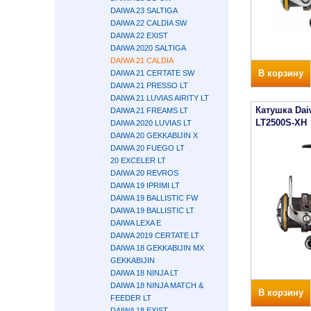
DAIWA 23 SALTIGA
DAIWA 22 CALDIA SW
DAIWA 22 EXIST
DAIWA 2020 SALTIGA
DAIWA 21 CALDIA
В корзину
DAIWA 21 CERTATE SW
DAIWA 21 PRESSO LT
DAIWA 21 LUVIAS AIRITY LT
Катушка Dai
DAIWA 21 FREAMS LT
LT2500S-XH
DAIWA 2020 LUVIAS LT
DAIWA 20 GEKKABIJIN X
DAIWA 20 FUEGO LT
20 EXCELER LT
DAIWA 20 REVROS
DAIWA 19 IPRIMI LT
DAIWA 19 BALLISTIC FW
DAIWA 19 BALLISTIC LT
DAIWA LEXA E
DAIWA 2019 CERTATE LT
DAIWA 18 GEKKABIJIN MX
GEKKABIJIN
DAIWA 18 NINJA LT
DAIWA 18 NINJA MATCH &
В корзину
FEEDER LT
DAIWA 18 EXIST