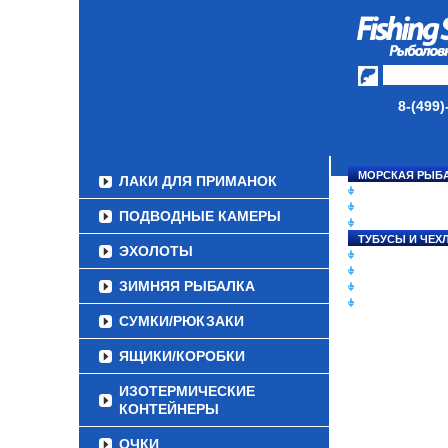
ДАУНРИГГЕРЫ SCOTTY
МИНИПЛАНЕРЫ
ОДЕЖДА
8-(499)
ОБУВЬ
АКСЕССУАРЫ
МОРСКАЯ РЫБ
ЛАКИ ДЛЯ ПРИМАНОК
СНАСТИ НА ЛО
КАТУШКИ
ПОДВОДНЫЕ КАМЕРЫ
УДИЛИЩА
ТУБУСЫ И ЧЕХ
ЭХОЛОТЫ
ЛЕСКИ И ШНУР
ПРИМАНКИ
ЗИМНЯЯ РЫБАЛКА
ГРУЗА/ДЖИГ-Г
ФУРНИТУРА
СУМКИ/РЮКЗАКИ
ЯЩИКИ/КОРОБКИ
ИЗОТЕРМИЧЕСКИЕ
КОНТЕЙНЕРЫ
ОЧКИ