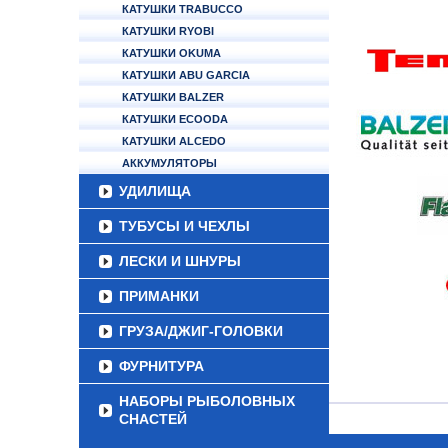
КАТУШКИ TRABUCCO
КАТУШКИ RYOBI
КАТУШКИ OKUMA
КАТУШКИ ABU GARCIA
КАТУШКИ BALZER
КАТУШКИ ECOODA
КАТУШКИ ALCEDO
АККУМУЛЯТОРЫ
УДИЛИЩА
ТУБУСЫ И ЧЕХЛЫ
ЛЕСКИ И ШНУРЫ
ПРИМАНКИ
ГРУЗА/ДЖИГ-ГОЛОВКИ
ФУРНИТУРА
НАБОРЫ РЫБОЛОВНЫХ
СНАСТЕЙ