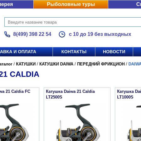
лерея
Рыболовные туры
С
8(499) 398 22 54
с 10 до 19 без выходных
АВКА И ОПЛАТА
КОНТАКТЫ
НОВОСТИ
аталог
/
КАТУШКИ
/
КАТУШКИ DAIWA
/
ПЕРЕДНИЙ ФРИКЦИОН
/
DAIWA
21 CALDIA
wa 21 Caldia FC
Катушка Daiwa 21 Caldia
Катушка Dai
LT2500S
LT1000S