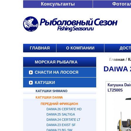
Консультанты
Фотога
ГЛАВНАЯ
О КОМПАНИИ
ДОСТ
Главная
/
К
МОРСКАЯ РЫБАЛКА
DAIWA 
СНАСТИ НА ЛОСОСЯ
КАТУШКИ
Катушка Dai
LT2500S
КАТУШКИ SHIMANO
КАТУШКИ DAIWA
ПЕРЕДНИЙ ФРИКЦИОН
DAIWA 26 CERTATE HD
DAIWA 25 SALTIGA
DAIWA 24 CERTATE LT
DAIWA 23 EXIST SF
DAIWA 23 BG SW