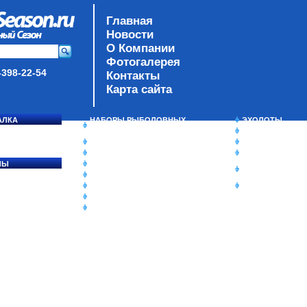
Главная
Новости
О Компании
Фотогалерея
-398-22-54
Контакты
Карта сайта
АЛКА
НАБОРЫ РЫБОЛОВНЫХ
ЭХОЛОТЫ
СОСЯ
СНАСТЕЙ
ЗИМНЯЯ РЫБАЛ
ДАУНРИГГЕРЫ SCOTTY
СУМКИ/РЮКЗАК
МИНИПЛАНЕРЫ
ЯЩИКИ/КОРОБК
ЛЫ
ОДЕЖДА
ИЗОТЕРМИЧЕСК
Ы
ОБУВЬ
КОНТЕЙНЕРЫ
АКСЕССУАРЫ
ОЧКИ
ОЛОВКИ
ЛАКИ ДЛЯ ПРИМАНОК
ПОДВОДНЫЕ КАМЕРЫ