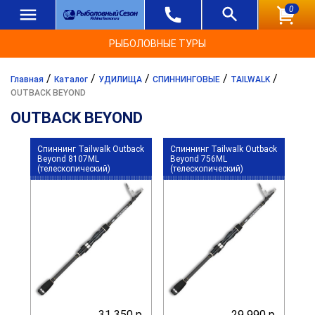
0
РЫБОЛОВНЫЕ ТУРЫ
/
/
/
/
/
Главная
Каталог
УДИЛИЩА
СПИННИНГОВЫЕ
TAILWALK
OUTBACK BEYOND
OUTBACK BEYOND
Спиннинг Tailwalk Outback
Спиннинг Tailwalk Outback
Beyond 8107ML
Beyond 756ML
(телескопический)
(телескопический)
31 350 р.
29 990 р.