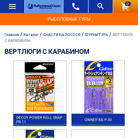
0
РЫБОЛОВНЫЕ ТУРЫ
/
/
/
/
Главная
Каталог
СНАСТИ НА ЛОСОСЯ
ФУРНИТУРА
ВЕРТЛЮГИ
С КАРАБИНОМ
ВЕРТЛЮГИ С КАРАБИНОМ
DECOY POWER ROLL SNAP
OWNER BB P-30
PR-11