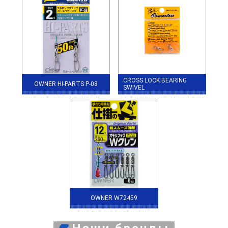
CROSS LOCK BEARING
OWNER HI-PARTS P-08
SWIVEL
OWNER W72459