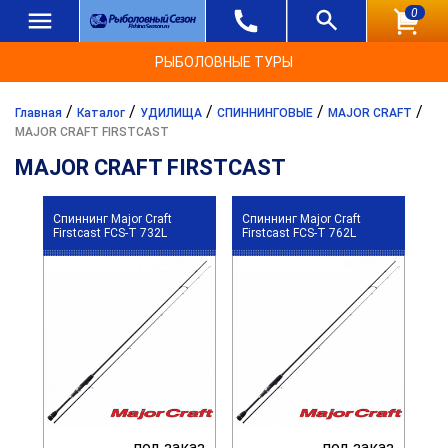
0
РЫБОЛОВНЫЕ ТУРЫ
/
/
/
/
/
Главная
Каталог
УДИЛИЩА
СПИННИНГОВЫЕ
MAJOR CRAFT
MAJOR CRAFT FIRSTCAST
MAJOR CRAFT FIRSTCAST
Спиннинг Major Craft
Спиннинг Major Craft
Firstcast FCS-T 732L
Firstcast FCS-T 762L
под заказ
под заказ