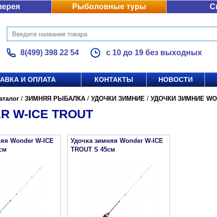
лерея
Рыболовные туры
С
8(499) 398 22 54
с 10 до 19 без выходных
АВКА И ОПЛАТА
КОНТАКТЫ
НОВОСТИ
аталог
/
ЗИМНЯЯ РЫБАЛКА
/
УДОЧКИ ЗИМНИЕ
/
УДОЧКИ ЗИМНИЕ W
R W-ICE TROUT
няя Wonder W-ICE
Удочка зимняя Wonder W-ICE
см
TROUT S 45см