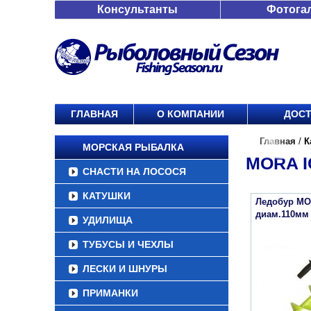
Консультанты
Фотога
ГЛАВНАЯ
О КОМПАНИИ
ДОСТ
Главная
/
К
МОРСКАЯ РЫБАЛКА
MORA I
СНАСТИ НА ЛОСОСЯ
КАТУШКИ
Ледобур MOR
диам.110мм
УДИЛИЩА
ТУБУСЫ И ЧЕХЛЫ
ЛЕСКИ И ШНУРЫ
ПРИМАНКИ