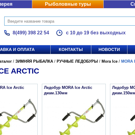
лерея
Рыболовные туры
С
8(499) 398 22 54
с 10 до 19 без выходных
АВКА И ОПЛАТА
КОНТАКТЫ
НОВОСТИ
аталог
/
ЗИМНЯЯ РЫБАЛКА
/
РУЧНЫЕ ЛЕДОБУРЫ
/
Mora Ice
/
MORA I
CE ARCTIC
A Ice Arctic
Ледобур MORA Ice Arctic
Ледобур MO
диам.130мм
диам.150м