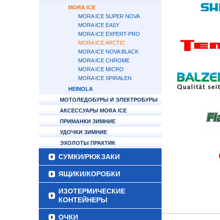
MORA ICE
MORA ICE SUPER NOVA
MORA ICE EASY
MORA ICE EXPERT-PRO
MORA ICE ARCTIC
MORA ICE NOVA BLACK
MORA ICE CHROME
MORA ICE MICRO
MORA ICE SPIRALEN
HEINOLA
МОТОЛЕДОБУРЫ И ЭЛЕКТРОБУРЫ
АКСЕССУАРЫ MORA ICE
ПРИМАНКИ ЗИМНИЕ
УДОЧКИ ЗИМНИЕ
ЭХОЛОТЫ ПРАКТИК
СУМКИ/РЮКЗАКИ
ЯЩИКИ/КОРОБКИ
ИЗОТЕРМИЧЕСКИЕ
КОНТЕЙНЕРЫ
ОЧКИ