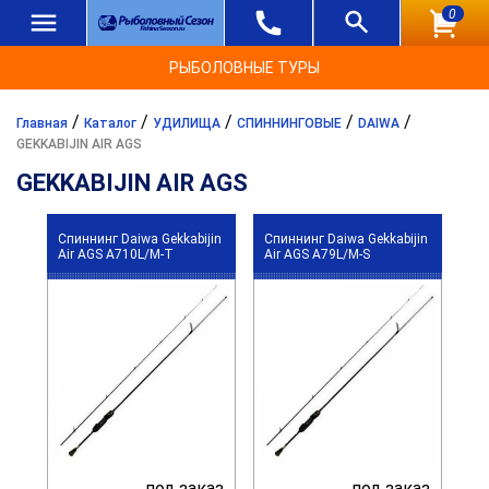
0
РЫБОЛОВНЫЕ ТУРЫ
/
/
/
/
/
Главная
Каталог
УДИЛИЩА
СПИННИНГОВЫЕ
DAIWA
GEKKABIJIN AIR AGS
GEKKABIJIN AIR AGS
Спиннинг Daiwa Gekkabijin
Спиннинг Daiwa Gekkabijin
Air AGS A710L/M-T
Air AGS A79L/M-S
под заказ
под заказ