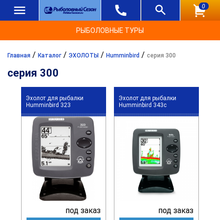
0
РЫБОЛОВНЫЕ ТУРЫ
/
/
/
/
Главная
Каталог
ЭХОЛОТЫ
Humminbird
серия 300
серия 300
Эхолот для рыбалки
Эхолот для рыбалки
Humminbird 323
Humminbird 343c
под заказ
под заказ