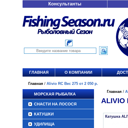
Консультанты
ГЛАВНАЯ
О КОМПАНИИ
ДОСТ
Главная
/
Alivio RC Вес 275 от 2 050 р.
Главная
/
A
МОРСКАЯ РЫБАЛКА
ALIVIO 
СНАСТИ НА ЛОСОСЯ
КАТУШКИ
Катушка ALI
УДИЛИЩА