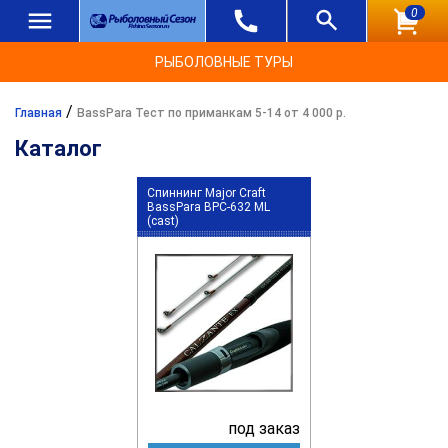
0
РЫБОЛОВНЫЕ ТУРЫ
/
Главная
BassPara Тест по приманкам 5-14 от 4 000 р.
Каталог
Спиннинг Major Craft
BassPara BPC-632 ML
(cast)
под заказ