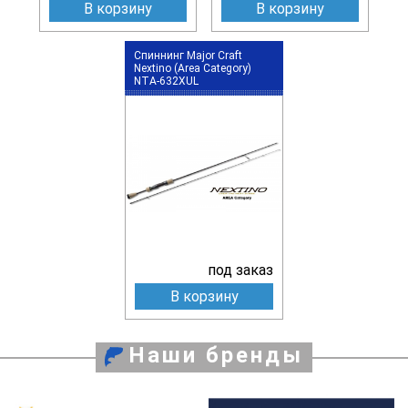
В корзину
В корзину
Спиннинг Major Craft
Nextino (Area Category)
NTA-632XUL
под заказ
В корзину
Наши бренды