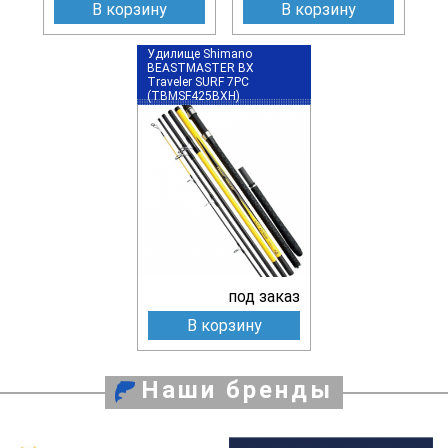
В корзину
В корзину
Удилище Shimano
BEASTMASTER BX
Traveler SURF 7PC
(TBMSF425BXH)
под заказ
В корзину
Наши бренды